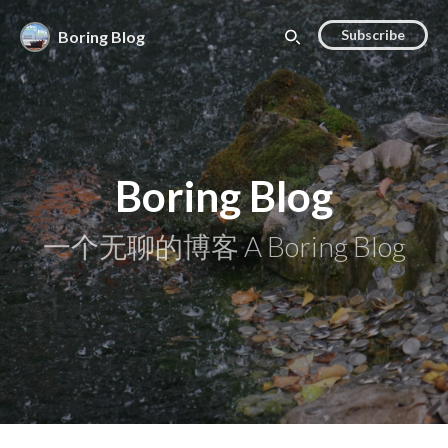
Subscribe
Boring Blog
Boring Blog
一个无聊的博客 A Boring Blog