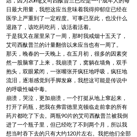
虑，因为20mg艾司西酞普兰已经是一个成年人的每
日最大用量，我想这应当意味着我得抑郁症已经在
医学上严重到了一定程度。可事已至此，也没什么
退路了，该吃药吃药，该活着活着。
于是我又在屋里呆了一周，那时我戒烟十五天了，
艾司西酞普兰的计量翻倍以来应当也有一周了。
那天，晚春的一天晚上，在五月初，很多的因素突
然一股脑窜了上来，我崩溃了，窝躺在墙角，双手
抱头，双眼紧闭，一张嘴张开疯狂地呼吸，疯狂地
流泪，逐渐感觉到手脚发麻，我想这可能是传说中
的呼吸性碱中毒。
崩溃，哭泣，更加崩溃，一个打挺从地上窜起来，
打开了药瓶，把我在弗雷德里克顿临走前拿的所有
药片都吃了下去。两瓶90片的艾司西酞普兰被我倒
进了一个瓶子里，但已经吃了不到两个月，所以我
想当时吞下去的只有大约120片左右。我把他们全部