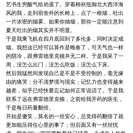
艺书生穷酸气给劝退了。穿着棉袄抵御北大西洋海
风的我，走到宿舍外的长椅上，点了一根烟，吐出
一片浓密的烟雾。如果你抽烟，那你一定能注意到
夏天吐出的烟其实并不明显。
于是我乘飞机在四月底回到了多伦多，同时决定戒
烟。我想这已经可以算作是晚春了，可天气也一样
的阴冷，跟弗雷德里克顿并无二样。于是我呆了一
周，没怎么出门；没怎么吃饭；没怎么下床。
然后我猛然间发现自己是不是不受控制的，毫无缘
由的痛哭；分不清梦境与现实；记忆力也变得越来
越差，似乎已经快要忘记如何正常说话了。于是我
联系了远在弗雷德里克顿，之前给我开药的医生，
于是每日药量翻倍。
开始是傻笑，莫名的一丝安心，总觉得药翻倍了就
更加能压得住心里的事了；但后面又有一丝丝忧