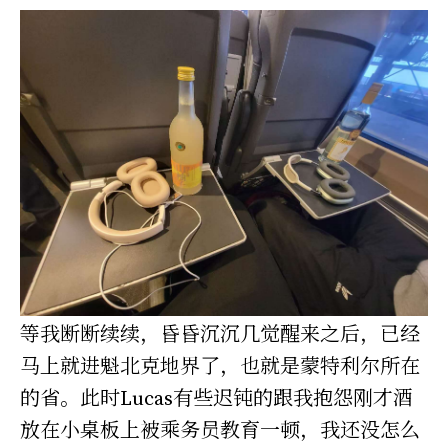
等我断断续续，昏昏沉沉几觉醒来之后，已经
马上就进魁北克地界了，也就是蒙特利尔所在
的省。此时Lucas有些迟钝的跟我抱怨刚才酒
放在小桌板上被乘务员教育一顿，我还没怎么