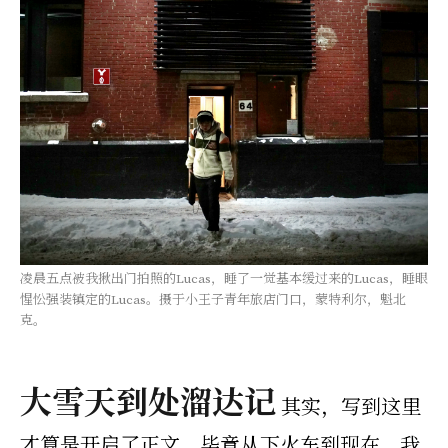
凌晨五点被我揪出门拍照的Lucas，睡了一觉基本缓过来的Lucas，睡眼
惺忪强装镇定的Lucas。摄于小王子青年旅店门口，蒙特利尔，魁北
克。
大雪天到处溜达记
其实，写到这里
才算是开启了正文，毕竟从下火车到现在，我