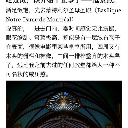
吃过饭，该开始干正事了——逛景点。
酒足饭饱，先去蒙特利尔圣母圣殿（Basilique
Notre-Dame de Montréal）
说真的，一进去门内，霎时间感觉无比震撼，
眼花缭乱。穹顶极高，貌似是有一层绒布毯子
在表面，很像电影里某些皇室所用，四周又有
木头的栅栏和神像，中间一排排整齐的木头凳
子，远比我之前去过的任何教堂都给人一种不
可名状的威压感。