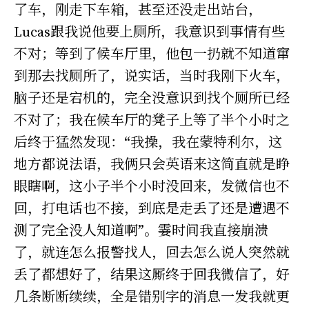
了车，刚走下车箱，甚至还没走出站台，
Lucas跟我说他要上厕所，我意识到事情有些
不对；等到了候车厅里，他包一扔就不知道窜
到那去找厕所了，说实话，当时我刚下火车，
脑子还是宕机的，完全没意识到找个厕所已经
不对了；我在候车厅的凳子上等了半个小时之
后终于猛然发现：“我操，我在蒙特利尔，这
地方都说法语，我俩只会英语来这简直就是睁
眼瞎啊，这小子半个小时没回来，发微信也不
回，打电话也不接，到底是走丢了还是遭遇不
测了完全没人知道啊”。霎时间我直接崩溃
了，就连怎么报警找人，回去怎么说人突然就
丢了都想好了，结果这厮终于回我微信了，好
几条断断续续，全是错别字的消息一发我就更