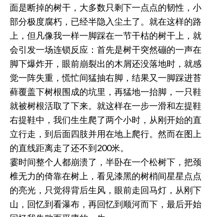
面是断掉的树干，大多数只剩下一点点的韧性，小
部分极度腐朽，已经半隐入尘土了。就在这样的路
上，但凡像我一样一脚踩在一节干枯的树干上，就
会引发一场连锁反应：首先是树干突然磞的一声在
脚下爆炸开，眼前崩裂出的木屑还没落地时，就感
觉一阵失重，慌忙间猛抽右脚，结果又一脚踩进苔
藓覆盖下树根围成的坑里，再猛地一抬脚，一只鞋
就被树根活取了下来。就这样在一步一滑和左提鞋
右提鞋中，我们生生爬了两个小时，从刚开始的直
立行走，到后面四肢并用在地上爬行。然而在图上
的直线距离走了还不到200米。
霎时间整个人都崩溃了，半卧在一个松树下，把颈
椎无力的倚靠在树上，看见漆黑的树梢间星星点点
的亮光，只觉得背后生风，眼前走回马灯，从刚下
山，回忆到看瀑布，再回忆到顺河而下，最后开始