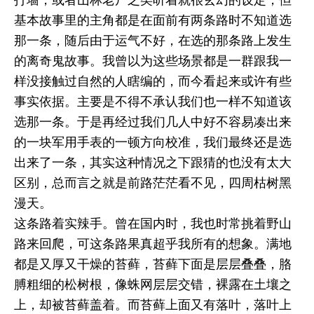
基本故事里的主角都是在面前有两条路时不知道选
那一条，随后由于运气不好，在选的那条路上发生
的离奇鬼故事。我曾以为这些场景都是一群跟我一
样没接触过自然的人瞎编的，而今看起来或许有些
事实依据。主要是不得不承认我们也一样不知道该
选那一条。于是再经过我们几人中好不容易凑出来
的一块军用手表的一顿方向校准，我们最终还是选
出来了一条，其实这种情况之下跟猜的也没有太大
区别，总而言之就是前路茫茫看不见，四周枯树黑
漫天。
这条路着实辣手。曾在国内时，我也时常挑着野山
路来回爬，可这条路果真超乎我所有的想象。满地
都是又厚又干燥的苔藓，苔藓下面是层层叠叠，胳
膊粗细的松树根，像蛛网层层交错，裸露在土壤之
上，却被苔藓盖着。而苔藓上面又有落叶，落叶上