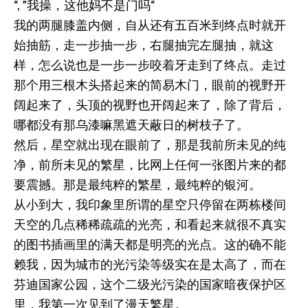
“, ”我操，这他妈不是门吗“
我的两腿膝盖内侧，自从还有五百米到终点时就开
始抽筋，走一步抽一步，右腿抽完左腿抽，就这
样，怎么说也是一步一步咬着牙走到了终点。走过
那个用三根木头搭起来的简易木门，眼前的视野开
阔起来了，头顶的视野也开阔起来了，除了背后，
哪都没有那乌漆嘛黑遮天蔽日的树枝子了。
然后，星空就出现在眼前了，那是我前所未见的纯
净，前所未见的繁星，比网上任何一张图片来的都
要震撼。那是最纯粹的繁星，最纯粹的银河。
从小到大，我印象里所谓的星空只停留在两栋楼间
天空的几点稀稀疏疏的光亮，和看起来就很不真实
的图书插画里的满天都是明亮的光点。这的确不能
赖我，因为城市的光污染等级实在是太高了，而在
芬迪国家公园，这个二级光污染的国家暗夜保护区
里，我第一次见到了漫天繁星。