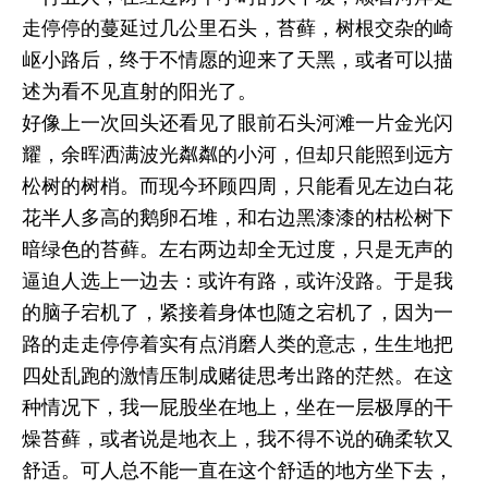
走停停的蔓延过几公里石头，苔藓，树根交杂的崎
岖小路后，终于不情愿的迎来了天黑，或者可以描
述为看不见直射的阳光了。
好像上一次回头还看见了眼前石头河滩一片金光闪
耀，余晖洒满波光粼粼的小河，但却只能照到远方
松树的树梢。而现今环顾四周，只能看见左边白花
花半人多高的鹅卵石堆，和右边黑漆漆的枯松树下
暗绿色的苔藓。左右两边却全无过度，只是无声的
逼迫人选上一边去：或许有路，或许没路。于是我
的脑子宕机了，紧接着身体也随之宕机了，因为一
路的走走停停着实有点消磨人类的意志，生生地把
四处乱跑的激情压制成赌徒思考出路的茫然。在这
种情况下，我一屁股坐在地上，坐在一层极厚的干
燥苔藓，或者说是地衣上，我不得不说的确柔软又
舒适。可人总不能一直在这个舒适的地方坐下去，