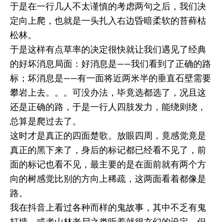
于是在一行几人不太谨慎的考虑两句之后，我们决
定向上爬，也就是一头扎入右边昏暗柔软的苔藓枯
松林。
于是这样有点草率的决定很快就让我们遇见了经典
的好坏消息局面：好消息是——我们看到了正确的路
标；坏消息是——有一面将近两米半的垂直石壁需要
攀岩上去。。。可没办法，毕竟选都选了，况且这
还是正确的路，于是一行人四肢发力，能绕则绕，
总算是爬过去了。
这时才是真正的四面楚歌。放眼四周，竟感觉竟是
真正的黑下来了，身后的标记都已经看不见了，前
面的标记也看不见，最主要的是在面前就有两个方
向的树感觉比别的方向上稀疏，这两面看着都像是
路。
我在抖音上看过各种而样的鬼故事，其中不乏有鬼
打墙，或者山林老尸之类听着就很玄幻的设定，但