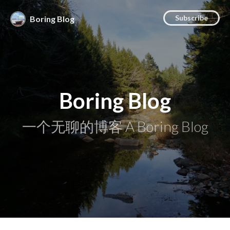
Subscribe
Boring Blog
Boring Blog
一个无聊的博客 A Boring Blog