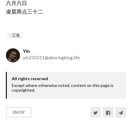
六月六日
凌晨两点三十二
三生
Yin
yin210211@aboringblog.life
All rights reserved
Except where otherwise noted, content on this page is
copyrighted.
ENJOY
Become GitHub sponsor