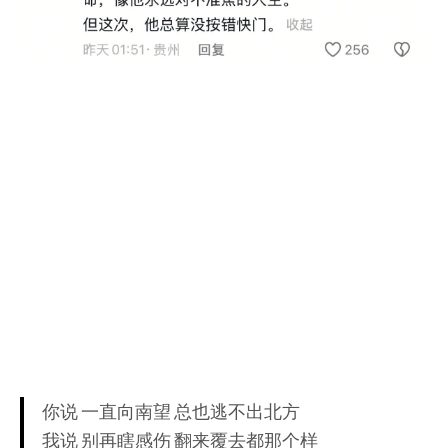
你说 一直向南望 总也逃不出北方
我说 别再瞎感伤 翻来覆去都那个样