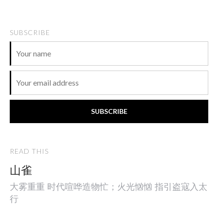
SUBSCRIBE
SUBSCRIBE
READ THIS
山雀
大雾重重 时代喧哗造物忙；火光忷忷 指引盗寇入太
行