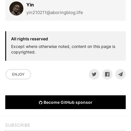
Yin
yin210211@aboringblog.life
All rights reserved
Except where otherwise noted, content on this page is
copyrighted.
ENJOY
Become GitHub sponsor
SUBSCRIBE