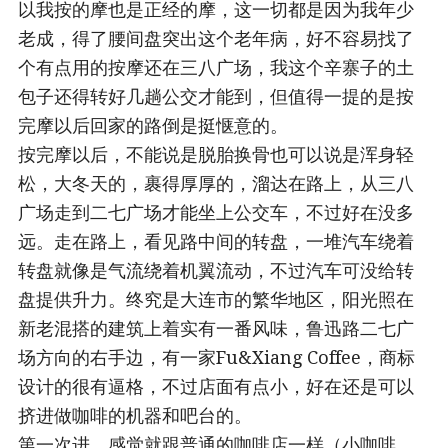
以我按的摩也是正经的摩，这一切都是因为我年少
老成，得了腰间盘突出这个老年病，好不容易找了
个有点用的按摩还在三八广场，我这个辛寨子的土
包子还得转好几趟公交才能到，但值得一提的是按
完摩以后回家的路倒是挺惬意的。
按完摩以后，不能说是脱胎换骨也可以说是浑身轻
松，大冬天的，裹得厚厚的，溜达在路上，从三八
广场走到二七广场才能坐上公交车，不过好在没多
远。走在路上，看见路中间的转盘，一堆汽车绕着
转盘就像是气流绕着机翼流动，不过汽车可没给转
盘提供升力。终究是大连市的繁华地区，阳光照在
新老混搭的建筑上着实有一番风味，鲁迅路二七广
场方向的右手边，有一家Fu&Xiang Coffee，商标
设计的很有逼格，不过店面有点小，好在还是可以
挤进做咖啡的机器和吧台的。
第一次进，感觉就跟普通的咖啡店一样（小咖啡