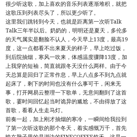
很少听这歌，加上喜欢的音乐列表逐渐堆积，就把
这歌压到列表尽头了，所以更少听了。
这里我们跳转到今天，也就是距离第一次听Talk
Talk三年半以后。奶奶的，明明还是夏天，多伦多
的天气属实是翻脸不认人，今天早上13度，最高19
度，这一点都看不出来夏天的样子，早上吃过饭，
到后院抽烟，寒风一吹来，体感温度骤降13度，加
上我穿的短袖，简直就跟冬天没什么两样。由于今
天总算是回归了正常作息，早上八点多不到九点就
起床了，剩下的时间也没有什么事可干，闲来无
事，打开网易云整理一下歌单，无意间翻到了这首
歌，霎时间回忆起当时诡异的尴尬，不由得放了这
首歌，看看人生走马灯。
前奏一起，加上刚才抽烟的寒冷，一瞬间给我拉到
了第一次听这歌的那个冬天，着实感慨万千，首先
映在脑子里的是湖边的FINECOFFEE竹禾，这是一